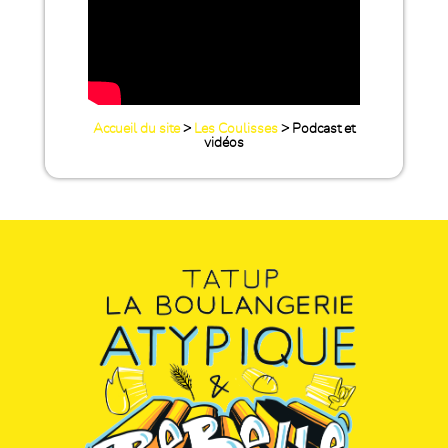
Accueil du site
>
Les Coulisses
> Podcast et
vidéos